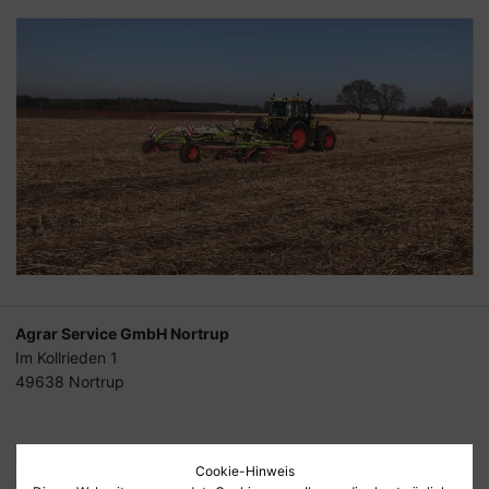
Agrar Service GmbH Nortrup
Im Kollrieden 1
49638 Nortrup
Tel.
05436-90 30 90
Cookie-Hinweis
Fax
05436-90 30 918