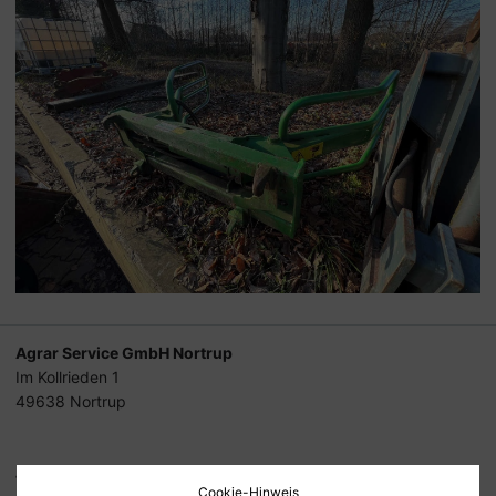
Agrar Service GmbH Nortrup
Im Kollrieden 1
49638 Nortrup
Tel.
05436-90 30 90
Cookie-Hinweis