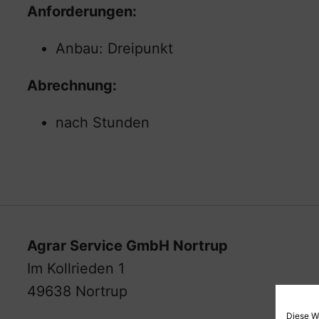
Anforderungen:
Anbau: Dreipunkt
Abrechnung:
nach Stunden
Agrar Service GmbH Nortrup
Im Kollrieden 1
49638 Nortrup
Diese W