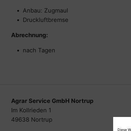
Anbau: Zugmaul
Druckluftbremse
Abrechnung:
nach Tagen
Agrar Service GmbH Nortrup
Im Kollrieden 1
49638 Nortrup
Diese W