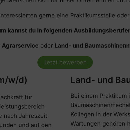
ge Menschen sich für unser Unternehmen und d
interessierten gerne eine Praktikumsstelle oder
um kannst du in folgenden Ausbildungsberufen
r Agrarservice
oder
Land- und Baumaschinenm
Jetzt bewerben
(m/w/d)
Land- und Ba
Bei einem Praktikum 
achkraft für
Baumaschinenmechatro
tleistungsbereich
Kollegen in der Werk
 nach Jahreszeit
Wartungen gehören h
Kunden und auf den